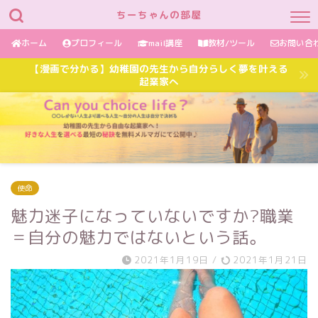
ちーちゃんの部屋
ホーム
プロフィール
mail講座
教材/ツール
お問い合
【漫画で分かる】幼稚園の先生から自分らしく夢を叶える
起業家へ
使命
魅力迷子になっていないですか?職業
＝自分の魅力ではないという話。
2021年1月19日
/
2021年1月21日