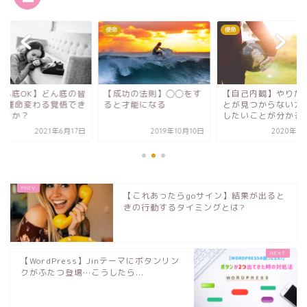
使命
使命
成功の法則】◯◯をす
【自己内観】やりたいこ
【どん底OK】どん底
と才能になる
とが見つからない方必見!
さん!運命変わる覚悟
したいことが分かる方...
てますか？
2019年10月10日
2020年5月17日
2021年6
【これあったらgoサイン】結果が出ると
きの行動するタイミングとは?
【WordPress】Jinテーマにボタンリン
クがふたつ登場…こうしたら...