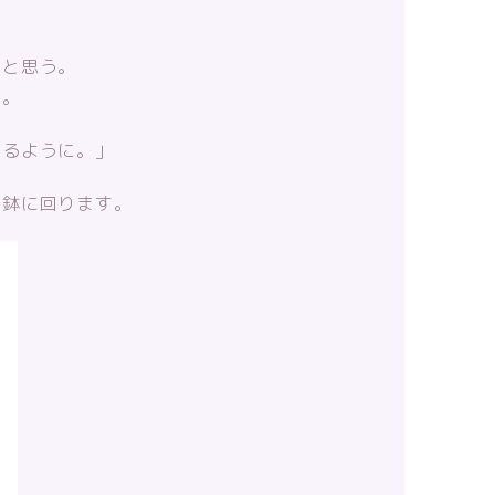
いと思う。
う。
くるように。」
托鉢に回ります。