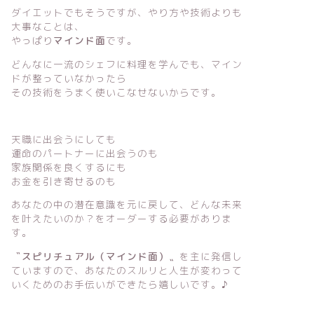
ダイエットでもそうですが、やり方や技術よりも
大事なことは、
やっぱり
マインド面
です。
どんなに一流のシェフに料理を学んでも、マイン
ドが整っていなかったら
その技術をうまく使いこなせないからです。
天職に出会うにしても
運命のパートナーに出会うのも
家族関係を良くするにも
お金を引き寄せるのも
あなたの中の潜在意識を元に戻して、どんな未来
を叶えたいのか？をオーダーする必要がありま
す。
〝スピリチュアル（マインド面）〟
を主に発信し
ていますので、あなたのスルリと人生が変わって
いくためのお手伝いができたら嬉しいです。♪