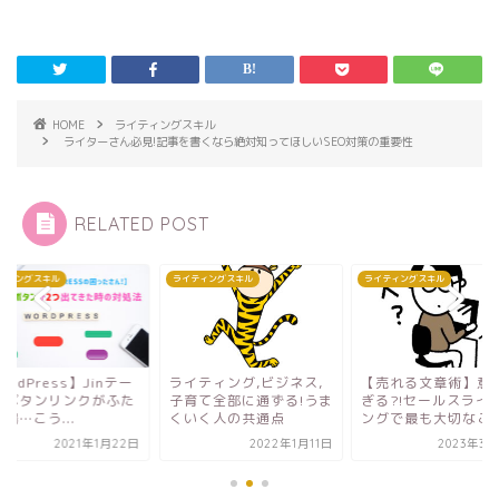
HOME
ライティングスキル
ライターさん必見!記事を書くなら絶対知ってほしいSEO対策の重要性
RELATED POST
ティングスキル
ライティングスキル
ライティングスキル
イティング,ビジネス,
【売れる文章術】意外す
【WordPress】Jin
育て全部に通ずる!うま
ぎる?!セールスライティ
マにボタンリンクが
いく人の共通点
ングで最も大切なこと
つ登場…こう...
2022年1月11日
2023年3月20日
2021年1