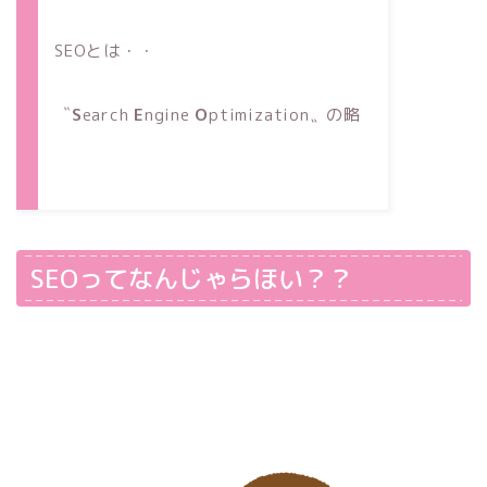
SEOとは・・
〝
S
earch
E
ngine
O
ptimization〟の略
SEOってなんじゃらほい？？