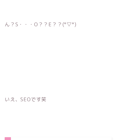
ん？S・・・O？？E？？(°▽°)
いえ、SEOです笑