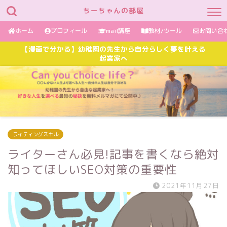
ちーちゃんの部屋
ホーム
プロフィール
mail講座
教材/ツール
お問い合
【漫画で分かる】幼稚園の先生から自分らしく夢を叶える
起業家へ
ライティングスキル
ライターさん必見!記事を書くなら絶対
知ってほしいSEO対策の重要性
2021年11月27日