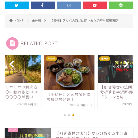
HOME
未分類
【驚愕】スタバのロゴに隠された秘密と都市伝説
RELATED POST
類
未分類
未分類
そのモヤモヤの解決方
【引き寄せの法則】
】〇〇に触れるといい!
分析する半沢直樹の
【手料理】どんな名店に
して〇〇〇〇が長い...
パターンとは?
も負けない味！
2020年6月7日
2020年8
2019年8月19日
【引き寄せの法則】から分析する半沢直