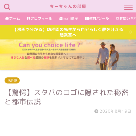
ちーちゃんの部屋
ホーム
プロフィール
mail講座
教材/ツール
お問い合
【漫画で分かる】幼稚園の先生から自分らしく夢を叶える
起業家へ
未分類
【驚愕】スタバのロゴに隠された秘密
と都市伝説
2020年8月19日