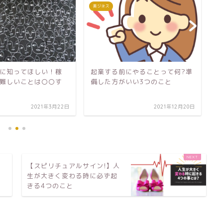
美ジネス
美
にやることって何?準
起業したい人必見!起業でうまく
起
いい3つのこと
いくジャンルの選び方
ぐ
る
2021年12月20日
2021年8月25日
【スピリチュアルサイン!】人
生が大きく変わる時に必ず起
きる4つのこと