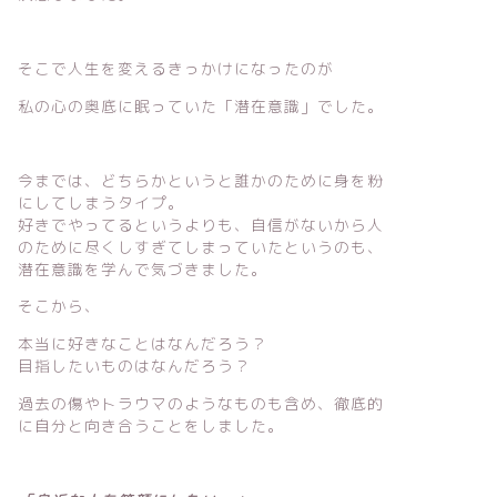
ジネス
美ジネス
そこで人生を変えるきっかけになったのが
私の心の奥底に眠っていた「潜在意識」でした。
業する前に知ってほしい！稼
起業する前にやることって何?準
今までは、どちらかというと誰かのために身を粉
ことより難しいことは〇〇す
備した方がいい3つのこと
にしてしまうタイプ。
こと
好きでやってるというよりも、自信がないから人
2021年3月22日
2021年12月20
のために尽くしすぎてしまっていたというのも、
潜在意識を学んで気づきました。
そこから、
本当に好きなことはなんだろう？
目指したいものはなんだろう？
過去の傷やトラウマのようなものも含め、徹底的
に自分と向き合うことをしました。