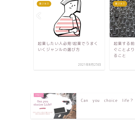
美ジネス
美ジネス
起業でうまく
起業する前に知ってほしい！稼
起業する前
方
ぐことより難しいことは〇〇す
備した方が
ること
2021年8月25日
2021年3月22日
Can you choice life？