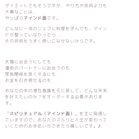
ダイエットでもそうですが、やり方や技術よりも
大事なことは、
やっぱり
マインド面
です。
どんなに一流のシェフに料理を学んでも、マイン
ドが整っていなかったら
その技術をうまく使いこなせないからです。
天職に出会うにしても
運命のパートナーに出会うのも
家族関係を良くするにも
お金を引き寄せるのも
あなたの中の潜在意識を元に戻して、どんな未来
を叶えたいのか？をオーダーする必要がありま
す。
〝スピリチュアル（マインド面）〟
を主に発信し
ていますので、あなたのスルリと人生が変わって
いくためのお手伝いができたら嬉しいです。♪