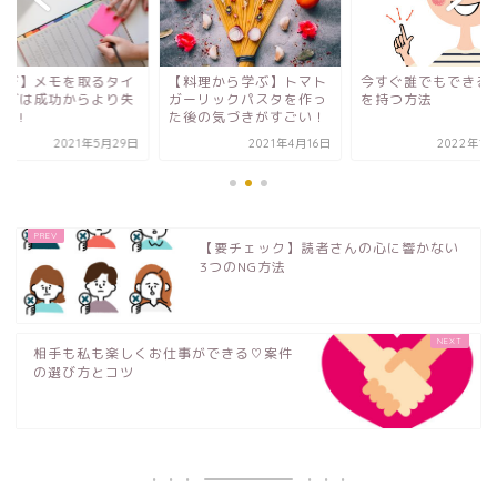
【料理から学ぶ】トマト
今すぐ誰でもできる!自信
【学び】メモを
ガーリックパスタを作っ
を持つ方法
ミングは成功か
た後の気づきがすごい！
敗から!
2021年4月16日
2022年1月29日
202
【要チェック】読者さんの心に響かない
3つのNG方法
相手も私も楽しくお仕事ができる♡案件
の選び方とコツ