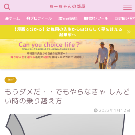
ちーちゃんの部屋
ホーム
プロフィール
mail講座
教材/ツール
お問い合
【漫画で分かる】幼稚園の先生から自分らしく夢を叶える
起業家へ
学び
もうダメだ・・でもやらなきゃ!しんど
い時の乗り越え方
2022年1月12日