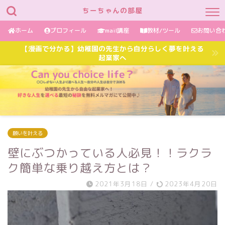
ちーちゃんの部屋
ホーム
プロフィール
mail講座
教材/ツール
お問い合
【漫画で分かる】幼稚園の先生から自分らしく夢を叶える
起業家へ
願いを叶える
壁にぶつかっている人必見！！ラクラ
ク簡単な乗り越え方とは？
2021年3月18日
/
2023年4月20日