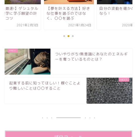
夢を叶える方法】好き
自分の波動を確かめたい
【簡単最速!】ゲシュ
仕事を選ぶのではな
なら！
ト心理学に学ぶ願望
、〇〇を選ぶ
え方とコツ
2021年1月24日
2020年2月2日
2021年2
ついやりがち!無意識にあなたのエネルギ
ーを奪っているものとは？
起業する前に知ってほしい！稼ぐことよ
り難しいことは〇〇すること