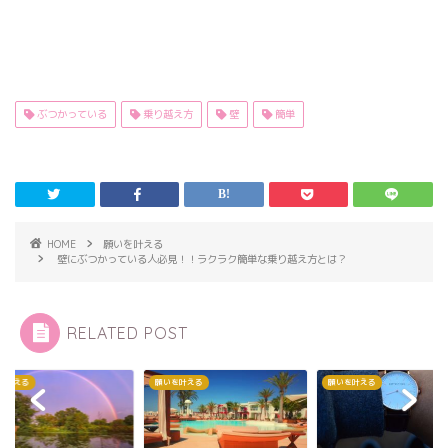
ぶつかっている
乗り越え方
壁
簡単
HOME
願いを叶える
壁にぶつかっている人必見！！ラクラク簡単な乗り越え方とは？
RELATED POST
を叶える
願いを叶える
願いを叶える