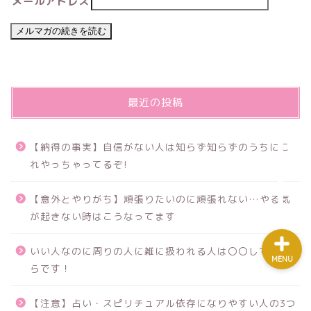
メールアドレス
ホーム
プロフィール
最近の投稿
mail講座
【納得の事実】自信がない人は知らず知らずのうちにこ
れやっちゃってるぞ!
教材/ツール
【意外とやりがち】頑張りたいのに頑張れない…やる気
が起きない時はこうなってます
いい人なのに周りの人に雑に扱われる人は〇〇してるか
MENU
らです！
【注意】占い・スピリチュアル依存になりやすい人の3つ