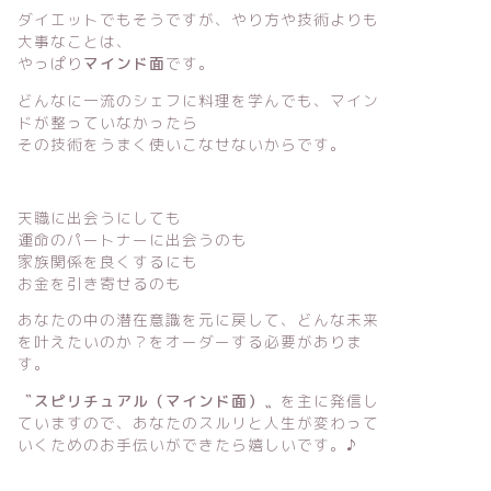
ダイエットでもそうですが、やり方や技術よりも
大事なことは、
やっぱり
マインド面
です。
どんなに一流のシェフに料理を学んでも、マイン
ドが整っていなかったら
その技術をうまく使いこなせないからです。
天職に出会うにしても
運命のパートナーに出会うのも
家族関係を良くするにも
お金を引き寄せるのも
あなたの中の潜在意識を元に戻して、どんな未来
を叶えたいのか？をオーダーする必要がありま
す。
〝スピリチュアル（マインド面）〟
を主に発信し
ていますので、あなたのスルリと人生が変わって
いくためのお手伝いができたら嬉しいです。♪