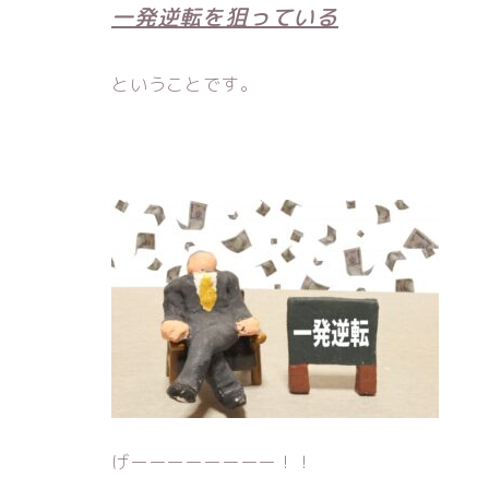
一発逆転を狙っている
ということです。
げーーーーーーーー！！